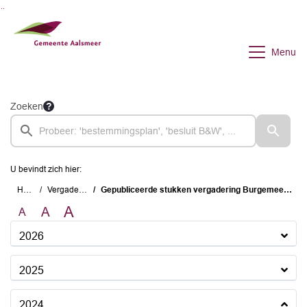
Ga naar de inhoud van deze pagina
Ga naar het zoeken
Ga naar het menu
Menu
Zoeken
U bevindt zich hier:
Home
Vergaderingen
Gepubliceerde stukken vergadering Burgemeester en Wethouders
A
A
A
2026
2025
2024