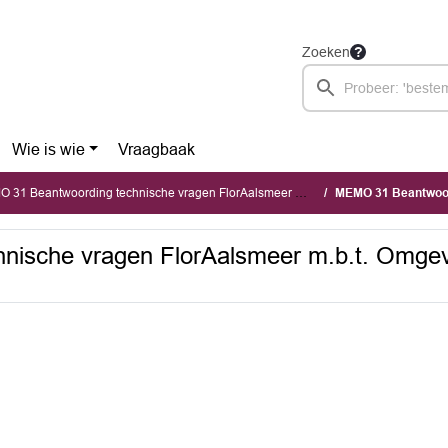
Zoeken
Wie is wie
Vraagbaak
Beantwoording technische vragen FlorAalsmeer m.b.t. Omgevingsdienst Noordzeekanaalgebied
MEMO 31 Beantwoording technische 
ische vragen FlorAalsmeer m.b.t. Omgev