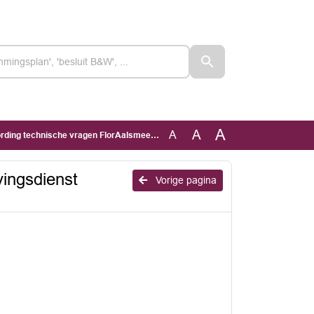
A
A
A
vragen FlorAalsmeer m.b.t. Omgevingsdienst Noordzeekanaalgebied
ingsdienst
Vorige pagina