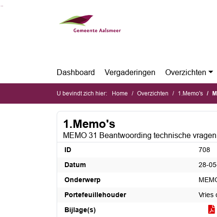
Ga naar de inhoud van deze pagina
Ga naar het zoeken
Ga naar het menu
Dashboard
Vergaderingen
Overzichten
U bevindt zich hier:
Home
Overzichten
1.Memo's
ME
1.Memo's
MEMO 31 Beantwoording technische vragen 
ID
708
Datum
28-05
Onderwerp
MEMO 
Portefeuillehouder
Vries 
Bijlage(s)