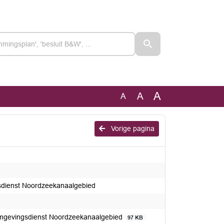
A
A
A
Vorige pagina
sdienst Noordzeekanaalgebied
mgevingsdienst Noordzeekanaalgebied
97 KB