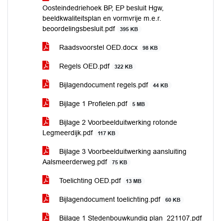
Oosteindedriehoek BP, EP besluit Hgw,
beeldkwaliteitsplan en vormvrije m.e.r.
beoordelingsbesluit.pdf
395 KB
Raadsvoorstel OED.docx
98 KB
Regels OED.pdf
322 KB
Bijlagendocument regels.pdf
44 KB
Bijlage 1 Profielen.pdf
5 MB
Bijlage 2 Voorbeelduitwerking rotonde
Legmeerdijk.pdf
117 KB
Bijlage 3 Voorbeelduitwerking aansluiting
Aalsmeerderweg.pdf
75 KB
Toelichting OED.pdf
13 MB
Bijlagendocument toelichting.pdf
60 KB
Bijlage 1 Stedenbouwkundig plan_221107.pdf