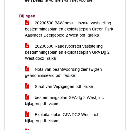
een beeld te vormen van het voorstel
Bijlagen
20230530 B&W besluit inzake vaststelling
bestemmingsplan en exploitatieplan Green Park
Aalsmeer Deelgebied 2 West.pdf
256 KB
20230530 Raadsvoorstel Vaststelling
bestemmingsplan en exploitatieplan GPA Dg 2
West.docx
68 KB
Nota van beantwoording zienswijzen
geanonimiseerd.pdf
763 KB
Staat van Wijzigingen.pdf
18 KB
bestemmingsplan GPA dg 2 West, incl
bijlagen.pdf
26 MB
Exploitatieplan GPA DG2 West incl.
bijlagen.pdf
18 MB