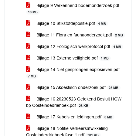
Bijlage 9 Verkennend bodemonderzoek.pdf
18 MB
Bijlage 10 Stikstofdepositie.pdf
4 MB
Bijlage 11 Flora en faunaonderzoek.pdf
2 MB
Bijlage 12 Ecologisch werkprotocol.pdf
4 MB
Bijlage 13 Externe veiligheid.pdf
1 MB
Bijlage 14 Niet gesprongen explosieven.pdf
7 MB
Bijlage 15 Akoestisch onderzoek.pdf
23 MB
Bijlage 16 20230523 Getekend Besluit HGW
bp Oosteindedriehoek.pdf
28 KB
Bijlage 17 Kabels en leidingen.pdf
8 MB
Bijlage 18 Notitie Verkeersafwikkeling
Oosteinderdriehoek fase 1.pdf
301 KB