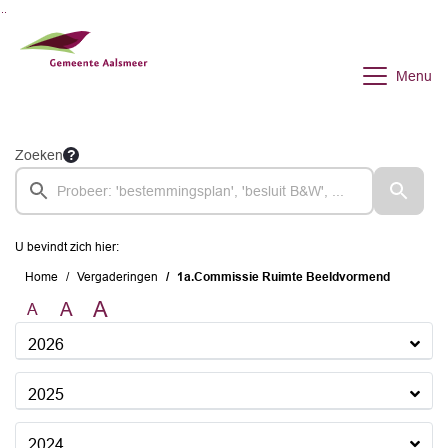
Ga naar de inhoud van deze pagina
Ga naar het zoeken
Ga naar het menu
Menu
Zoeken
U bevindt zich hier:
Home
Vergaderingen
1a.Commissie Ruimte Beeldvormend
A
A
A
2026
2025
2024