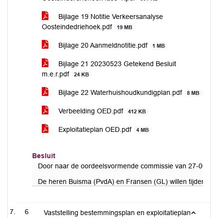
Bijlage 19 Notitie Verkeersanalyse
Oosteindedriehoek.pdf
19 MB
Bijlage 20 Aanmeldnotitie.pdf
1 MB
Bijlage 21 20230523 Getekend Besluit
m.e.r.pdf
24 KB
Bijlage 22 Waterhuishoudkundigplan.pdf
8 MB
Verbeelding OED.pdf
412 KB
Exploitatieplan OED.pdf
4 MB
Besluit
Door naar de oordeelsvormende commissie van 27-06-20
De heren Buisma (PvdA) en Fransen (GL) willen tijdens d
6
Vaststelling bestemmingsplan en exploitatieplan