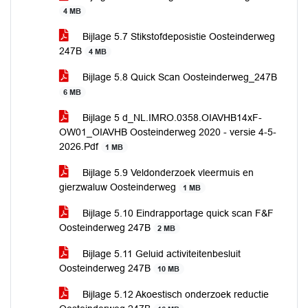
4 MB
Bijlage 5.7 Stikstofdeposistie Oosteinderweg
247B
4 MB
Bijlage 5.8 Quick Scan Oosteinderweg_247B
6 MB
Bijlage 5 d_NL.IMRO.0358.OIAVHB14xF-
OW01_OIAVHB Oosteinderweg 2020 - versie 4-5-
2026.Pdf
1 MB
Bijlage 5.9 Veldonderzoek vleermuis en
gierzwaluw Oosteinderweg
1 MB
Bijlage 5.10 Eindrapportage quick scan F&F
Oosteinderweg 247B
2 MB
Bijlage 5.11 Geluid activiteitenbesluit
Oosteinderweg 247B
10 MB
Bijlage 5.12 Akoestisch onderzoek reductie