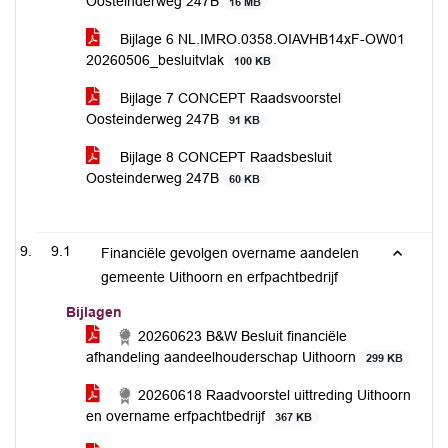
Oosteinderweg 247B
16 MB
Bijlage 6 NL.IMRO.0358.OIAVHB14xF-OW01
20260506_besluitvlak
100 KB
Bijlage 7 CONCEPT Raadsvoorstel
Oosteinderweg 247B
91 KB
Bijlage 8 CONCEPT Raadsbesluit
Oosteinderweg 247B
60 KB
9.1
Financiële gevolgen overname aandelen
gemeente Uithoorn en erfpachtbedrijf
Bijlagen
20260623 B&W Besluit financiële
afhandeling aandeelhouderschap Uithoorn
299 KB
20260618 Raadvoorstel uittreding Uithoorn
en overname erfpachtbedrijf
367 KB