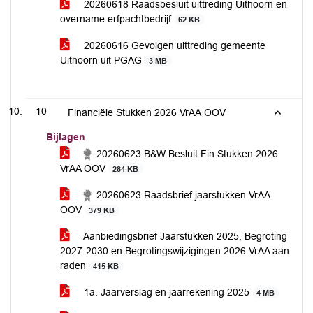
20260618 Raadsbesluit uittreding Uithoorn en
overname erfpachtbedrijf
62 KB
20260616 Gevolgen uittreding gemeente
Uithoorn uit PGAG
3 MB
10
Financiële Stukken 2026 VrAA OOV
Bijlagen
20260623 B&W Besluit Fin Stukken 2026
VrAA OOV
284 KB
20260623 Raadsbrief jaarstukken VrAA
OOV
379 KB
Aanbiedingsbrief Jaarstukken 2025, Begroting
2027-2030 en Begrotingswijzigingen 2026 VrAA aan
raden
415 KB
1a. Jaarverslag en jaarrekening 2025
4 MB