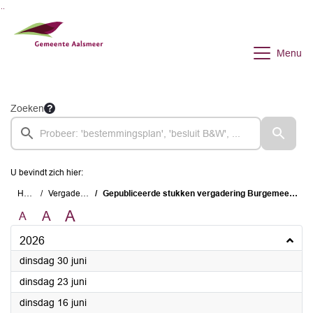
Ga naar de inhoud van deze pagina
Ga naar het zoeken
Ga naar het menu
Menu
Zoeken
U bevindt zich hier:
Home
Vergaderingen
Gepubliceerde stukken vergadering Burgemeester en Wethouders
A
A
A
2026
2026
dinsdag 30 juni
2026
dinsdag 23 juni
2026
dinsdag 16 juni