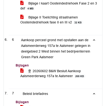
Bijlage I kaart Oosteindedriehoek Fase 2 en 3
def
4 MB
Bijlage II Toelichting straatnamen
Oosteindedriehoek fase II en III v2
32 KB
6
Aankoop perceel grond met opstallen aan de
Aalsmeerderweg 157a te Aalsmeer gelegen in
deelgebied 2 West binnen het bedrijventerrein
Green Park Aalsmeer
Bijlagen
20260602 B&W Besluit Aankoop
Aalsmeerderweg 157a te Aalsmeer
268 KB
7
Beleid briefadres
Bijlagen