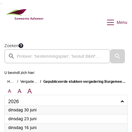
Ga naar de inhoud van deze pagina
Ga naar het zoeken
Ga naar het menu
Menu
Zoeken
U bevindt zich hier:
Home
Vergaderingen
Gepubliceerde stukken vergadering Burgemeester en Wethouders
A
A
A
2026
2026
dinsdag 30 juni
2026
dinsdag 23 juni
2026
dinsdag 16 juni